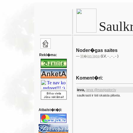
Saulkr
Noder�gas saites
Rekl�ma:
---
M�jas lapa
(LV
, -
, -
, - )
Koment�ri:
,
ieva
ieva @navigator.lv
saulkrasti ir loti skaista pilseta.
Atbalst�t�ji: