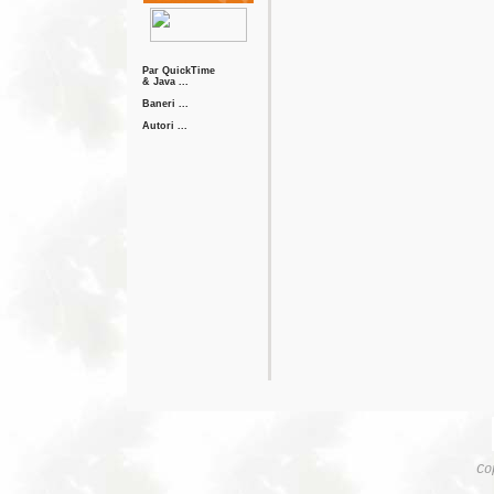
Par QuickTime
& Java ...
Baneri ...
Autori ...
Co