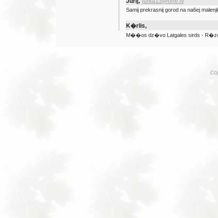
,
Jurij
jurka13@one.lv
Samij prekrasnij gorod na na6ej malenjk
,
K�rlis
M��os dz�vo Latgales sirds - R�z
Co