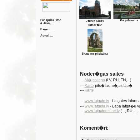
Par QuickTime
Pie pilskalna
J�zus Sirds
& Java ...
katedr�le
Baneri ...
Autori ...
Skats no pilskalna
Noder�gas saites
---
M�jas lapa
(LV
, RU
, EN
, - )
---
Karte
pils�tas m�jas lap�
---
Karte
---
www.latgale.lv
- Latgales inform
---
www.latgola.lv
- Lapa latga�u 
---
www.latgaleonline.lv
( -
, RU
, -
, -
Koment�ri: