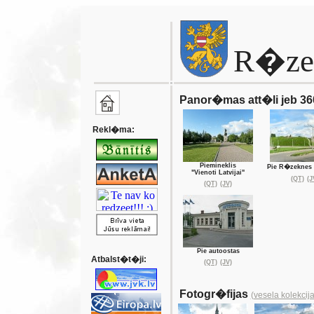
R�ze
Panor�mas att�li jeb 360
Rekl�ma:
Piemineklis
Pie R�zeknes 
"Vienoti Latvijai"
(QT)
(J
(QT)
(JV)
Pie autoostas
Atbalst�t�ji:
(QT)
(JV)
Fotogr�fijas
(vesela kolekcija