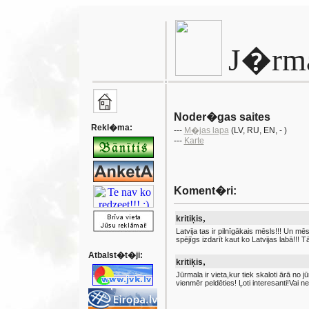
J�rm
Noder�gas saites
Rekl�ma:
---
M�jas lapa
(LV
, RU
, EN
, - )
---
Karte
Koment�ri:
,
kritiķis
Latvija tas ir pilnīgākais mēsls!!! Un 
spējīgs izdarīt kaut ko Latvijas labā!!! T
Atbalst�t�ji:
,
kritiķis
Jūrmala ir vieta,kur tiek skaloti ārā no 
vienmēr peldēties! Ļoti interesanti!Vai ne!