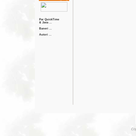
Par QuickTime
& Java ...
Baneri ...
Autori ...
Co