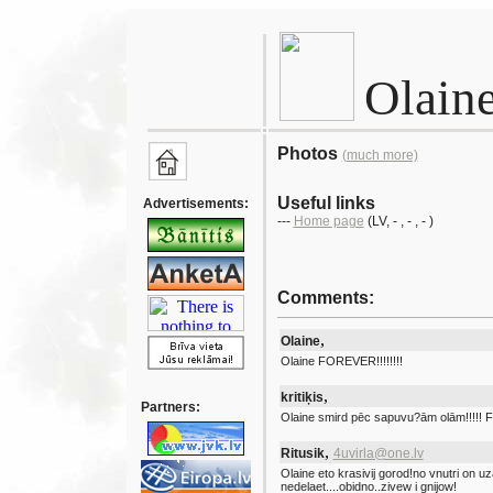
Olain
Photos
(much more)
Useful links
Advertisements:
---
Home page
(LV
, -
, -
, - )
Comments:
,
Olaine
Olaine FOREVER!!!!!!!!
,
kritiķis
Partners:
Olaine smird pēc sapuvu?ām olām!!!!! Fu
,
Ritusik
4uvirla@one.lv
Olaine eto krasivij gorod!no vnutri on uza
nedelaet....obidno..zivew i gnijow!