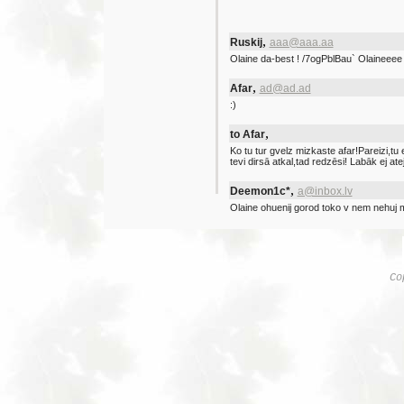
,
Ruskij
aaa@aaa.aa
Olaine da-best ! /7ogPblBau` Olaineeee
,
Afar
ad@ad.ad
:)
,
to Afar
Ko tu tur gvelz mizkaste afar!Pareizi,tu es
tevi dirsā atkal,tad redzēsi! Labāk ej a
,
Deemon1c*
a@inbox.lv
Olaine ohuenij gorod toko v nem nehuj mu
Co