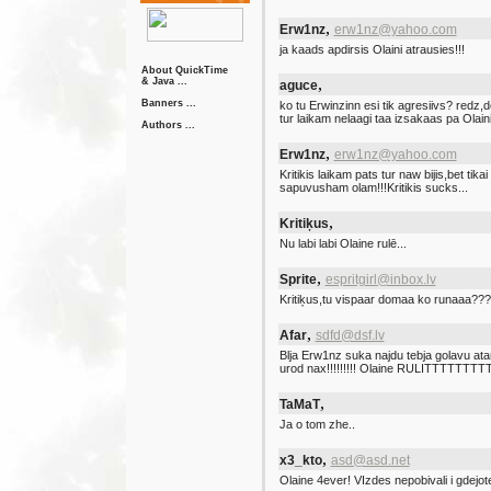
,
Erw1nz
erw1nz@yahoo.com
ja kaads apdirsis Olaini atrausies!!!
About QuickTime
,
& Java ...
aguce
Banners ...
ko tu Erwinzinn esi tik agresiivs? redz,d
tur laikam nelaagi taa izsakaas pa Olainii
Authors ...
,
Erw1nz
erw1nz@yahoo.com
Kritikis laikam pats tur naw bijis,bet ti
sapuvusham olam!!!Kritikis sucks...
,
Kritiķus
Nu labi labi Olaine rulē...
,
Sprite
espritgirl@inbox.lv
Kritiķus,tu vispaar domaa ko runaaa???
,
Afar
sdfd@dsf.lv
Blja Erw1nz suka najdu tebja golavu atarv
urod nax!!!!!!!!! Olaine RULITTTTTTTTT!
,
TaMaT
Ja o tom zhe..
,
x3_kto
asd@asd.net
Olaine 4ever! VIzdes nepobivali i gdejote