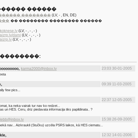
������ ������
������ ��������
(LV
, -
, EN
, DE)
���
�� �������� �������� ������
koknese.lv
(LV
, -
, -
, - )
izrp.lv/dam/
(LV
, -
, -
, - )
izrp.lv
(LV
, -
, -
, - )
��������:
,
23:03 30-01-2005
ooooooooo
karma2000@inbox.lv
eeta
,
09:39 11-03-2005
e
lly few pics...
22:37 12-05-2005
omat, ka neka vairak tur nav ko redzet...
pas un HES. Ceru, driz piedavata informacija tiks papildinata.. ?
15:38 26-09-2005
lebb@inbox.lv
 nekā nav... Aizkraukli (Stučku) uzcēla PSRS laikos, kā HES ciematu...
,
12:32 14-01-2006
kle