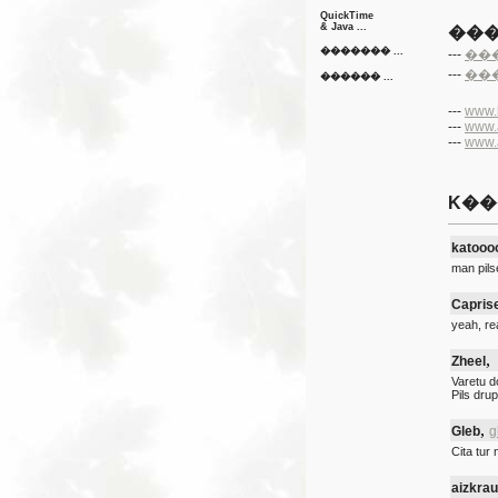
QuickTime
& Java ...
��
������� ...
---
��
---
��
������ ...
---
www.
---
www.a
---
www.a
K��
katooo
man pils
Capris
yeah, rea
,
Zheel
Varetu d
Pils dru
,
Gleb
g
Cita tur
aizkrau