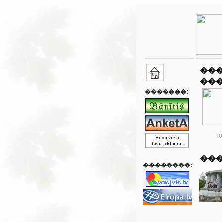
���
��
�������:
(Q
��
��������: