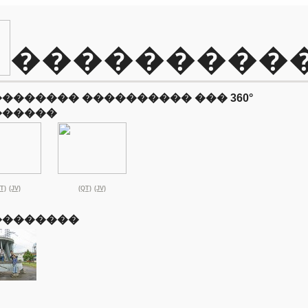
���������
������� ���������� ��� 360°
������
T)
(JV)
(QT)
(JV)
��������