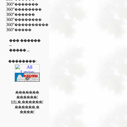
360°
�������
360°
��������
360°
������
360°
��������
360°
����������
360°
�����
��� ������
...
����� ...
��������:
�������
������!
Info � ������!
������ �
����!